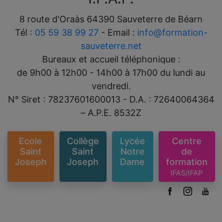
8 route d'Oraàs 64390 Sauveterre de Béarn
Tél :
05 59 38 99 27
- Email :
info@formation-
sauveterre.net
Bureaux et accueil téléphonique :
de 9h00 à 12h00 - 14h00 à 17h00 du lundi au
vendredi.
N° Siret : 78237601600013 - D.A. : 72640064364
– A.P.E. 8532Z
Ecole
Collège
Lycée
Centre
Saint
Saint
Notre
de
Joseph
Joseph
Dame
formation
IFAS/IFAP