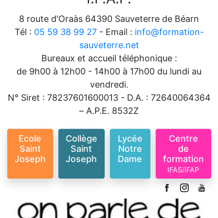
8 route d'Oraàs 64390 Sauveterre de Béarn
Tél :
05 59 38 99 27
- Email :
info@formation-
sauveterre.net
Bureaux et accueil téléphonique :
de 9h00 à 12h00 - 14h00 à 17h00 du lundi au
vendredi.
N° Siret : 78237601600013 - D.A. : 72640064364
– A.P.E. 8532Z
Ecole
Collège
Lycée
Centre
Saint
Saint
Notre
de
Joseph
Joseph
Dame
formation
IFAS/IFAP