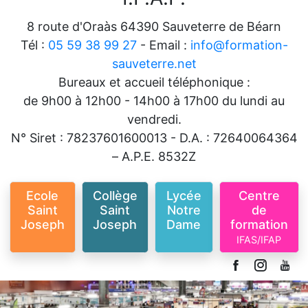
8 route d'Oraàs 64390 Sauveterre de Béarn
Tél :
05 59 38 99 27
- Email :
info@formation-
sauveterre.net
Bureaux et accueil téléphonique :
de 9h00 à 12h00 - 14h00 à 17h00 du lundi au
vendredi.
N° Siret : 78237601600013 - D.A. : 72640064364
– A.P.E. 8532Z
Ecole
Collège
Lycée
Centre
Saint
Saint
Notre
de
Joseph
Joseph
Dame
formation
IFAS/IFAP