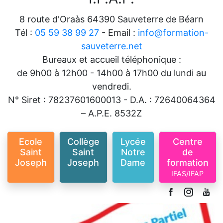
8 route d'Oraàs 64390 Sauveterre de Béarn
Tél :
05 59 38 99 27
- Email :
info@formation-
sauveterre.net
Bureaux et accueil téléphonique :
de 9h00 à 12h00 - 14h00 à 17h00 du lundi au
vendredi.
N° Siret : 78237601600013 - D.A. : 72640064364
– A.P.E. 8532Z
Ecole
Collège
Lycée
Centre
Saint
Saint
Notre
de
Joseph
Joseph
Dame
formation
IFAS/IFAP