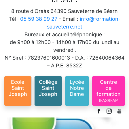
8 route d'Oraàs 64390 Sauveterre de Béarn
Tél :
05 59 38 99 27
- Email :
info@formation-
sauveterre.net
Bureaux et accueil téléphonique :
de 9h00 à 12h00 - 14h00 à 17h00 du lundi au
vendredi.
N° Siret : 78237601600013 - D.A. : 72640064364
– A.P.E. 8532Z
Ecole
Collège
Lycée
Centre
Saint
Saint
Notre
de
Joseph
Joseph
Dame
formation
IFAS/IFAP